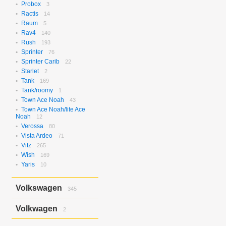
Probox
3
Ractis
14
Raum
5
Rav4
140
Rush
193
Sprinter
76
Sprinter Carib
22
Starlet
2
Tank
169
Tank/roomy
1
Town Ace Noah
43
Town Ace Noah/lite Ace
Noah
12
Verossa
80
Vista Ardeo
71
Vitz
265
Wish
169
Yaris
10
Volkswagen
345
Bora
2
Volkwagen
2
Golf
17
Golf Variant
1
Passat
2