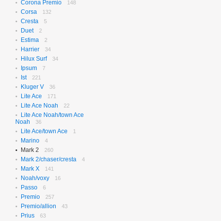
Corona Premio
148
Corsa
132
Cresta
5
Duet
2
Estima
2
Harrier
34
Hilux Surf
34
Ipsum
7
Ist
221
Kluger V
36
Lite Ace
171
Lite Ace Noah
22
Lite Ace Noah/town Ace
Noah
36
Lite Ace/town Ace
1
Marino
4
Mark 2
260
Mark 2/chaser/cresta
4
Mark X
141
Noah/voxy
16
Passo
6
Premio
257
Premio/allion
43
Prius
63