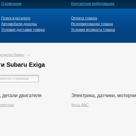
О компании
Контактная информация
Поиск в каталоге
Оплата товара
Автомобили-доноры
Резервирование товара
Условия доставки товара
Условия возврата товара
апчасти Subaru
и Subaru Exiga
, детали двигателя
Электрика, датчики, моторч
ллектора
Косы ДВС