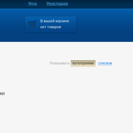
Вход
Регистрация
В вашей корзине
нет товаров
Показывать
категориями
списком
ики