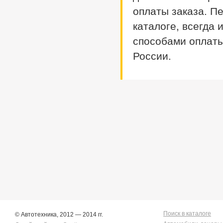
Vanette
21
Chaser/mark Ii
2
оплаты заказа. П
Wingroad
78
Corolla
58
X-trail
1310
каталоге, всегда
Corolla Fielder
405
Corolla Rumion
1
способами оплаты
Corolla Runx
21
России.
Corolla Runx/allex
60
Corolla Spacio
156
Corolla/corolla
Runx/allex
1
Corona
8
Corona Premio
148
Corsa
132
Cresta
5
Duet
2
Estima
2
Harrier
34
Hilux Surf
34
Ipsum
7
Ist
221
Kluger V
36
Lite Ace
171
Lite Ace Noah
22
Lite Ace Noah/town Ace
Поиск в каталоге
© Автотехника, 2012 — 2014 гг.
Noah
36