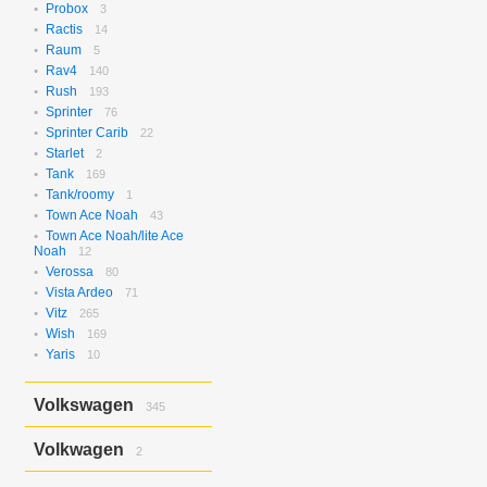
Probox
3
Ractis
14
Raum
5
Rav4
140
Rush
193
Sprinter
76
Sprinter Carib
22
Starlet
2
Tank
169
Tank/roomy
1
Town Ace Noah
43
Town Ace Noah/lite Ace
Noah
12
Verossa
80
Vista Ardeo
71
Vitz
265
Wish
169
Yaris
10
Volkswagen
345
Bora
2
Volkwagen
2
Golf
17
Golf Variant
1
Passat
2