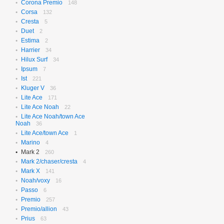
Corona Premio
148
Corsa
132
Cresta
5
Duet
2
Estima
2
Harrier
34
Hilux Surf
34
Ipsum
7
Ist
221
Kluger V
36
Lite Ace
171
Lite Ace Noah
22
Lite Ace Noah/town Ace
Noah
36
Lite Ace/town Ace
1
Marino
4
Mark 2
260
Mark 2/chaser/cresta
4
Mark X
141
Noah/voxy
16
Passo
6
Premio
257
Premio/allion
43
Prius
63