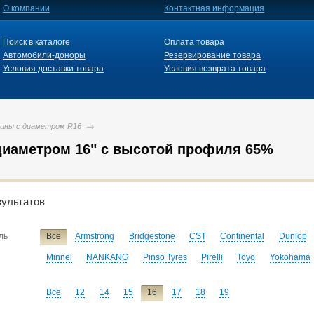
О компании
Контактная информация
Поиск в каталоге
Оплата товара
Автомобили-доноры
Резервирование товара
Условия доставки товара
Условия возврата товара
ины с диаметром R16
иаметром 16" с высотой профиля 65%
зультатов
ль
Все
Armstrong
Bridgestone
CST
Continental
Dunlop
Minnel
NANKANG
Pinso Tyres
Pirelli
Toyo
Yokohama
Все
12
14
15
16
17
18
19