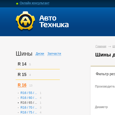
Онлайн консультант
Главная
Ш
Шины
Диски
Запчасти
Шины д
R 14
5
R14 / 60 / ...
2
Фильтр ре
R 15
4
R14 / 65 / ...
3
R15 / 55 / ...
3
R 16
13
Производите
R15 / 65 / ...
1
R16 / 55 / ...
1
R16 / 60 / ...
4
R16 / 65 / ...
1
Диаметр
R16 / 70 / ...
3
R16 / 75 / ...
4