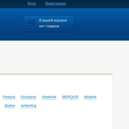
Вход
Регистрация
В вашей корзине
нет товаров
Fortuna
Goodyear
Hankook
MARQUIS
Maxtrek
Zeetex
seiberling