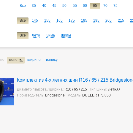
Все
35
40
45
50
55
60
65
70
75
Все
145
155
165
175
185
195
205
215
2
Все
Лето
Зима
Шипы
 по
цене
ширине
износу
Комплект из 4-х летних шин R16 / 65 / 215 Bridgest
Диаметр / высота / ширина:
R16 / 65 / 215
Тип шины:
Летняя
Производитель:
Bridgestone
Модель:
DUELER H/L 850