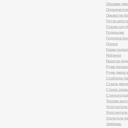
Corolla Fielder
405
Обшивки две
Corolla Rumion
1
Ограничител
Corolla Runx
21
Омыватли ф
Corolla Runx/allex
60
Петли капот
Corolla Spacio
156
Планки под 
Corolla/corolla
Подкрылки
Runx/allex
1
Подогрев ба
Corona
8
Пороги
Corona Premio
148
Corsa
Рамки радиа
132
Cresta
5
Рейлинги
Duet
2
Решетки рад
Estima
2
Ручки багажн
Harrier
34
Ручки двери
Hilux Surf
34
Спойлеры ба
Ipsum
7
Стекла двер
Ist
221
Стекла зерк
Kluger V
36
Стеклоподъ
Lite Ace
171
Тросики капо
Lite Ace Noah
22
Уплотнители
Lite Ace Noah/town Ace
Уплотнители 
Noah
36
Усилители б
Lite Ace/town Ace
1
Эмблемы
Marino
4