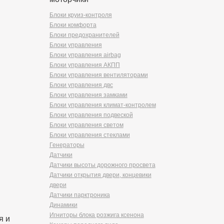
Блоки круиз-контроля
Блоки комфорта
Блоки предохранителей
Блоки управления
Блоки управления airbag
Блоки управления АКПП
Блоки управления вентиляторами
Блоки управления двс
Блоки управления замками
Блоки управления климат-контролем
Блоки управления подвеской
Блоки управления светом
Блоки управления стеклами
Генераторы
Датчики
Датчики высоты дорожного просвета
Датчики открытия двери, концевики
двери
Датчики парктроника
Динамики
Игниторы блока розжига ксенона
я и