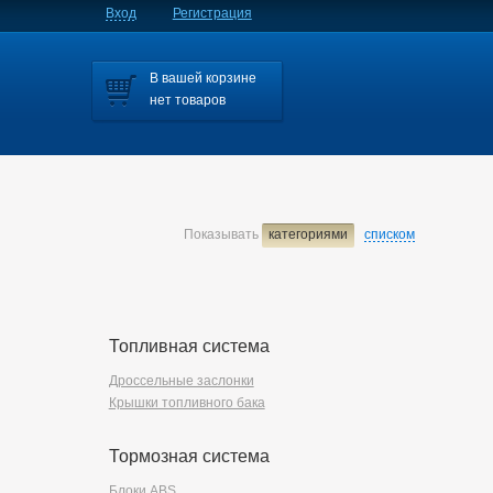
Вход
Регистрация
В вашей корзине
нет товаров
Показывать
категориями
списком
Топливная система
Дроссельные заслонки
Крышки топливного бака
Тормозная система
Блоки ABS