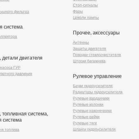
Стоп-сигналы
ы
Фары
душного фильтра
Цоколи лампы
я система
Прочее, аксессуары
оллектора
Антенны
Защиты двигателя
Поводки стеклоочистителя
, детали двигателя
Шторки багажника
насоса ГУР
олютного давления
Рулевое управление
Бачки гидроусилителя
Радиаторы гидроусилителя
Рулевые карданчики
Рулевые колонки
Рулевые наконечники
, топливная система,
Рулевые рейки
я система
Рулевые тяги
Шланги гидроусилителя
ня топлива