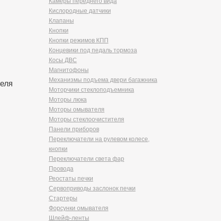
Камеры переднего вида
Кислородные датчики
Клапаны
Кнопки
Кнопки режимов КПП
Концевики под педаль тормоза
Косы ДВС
Магнитофоны
Механизмы подъема двери багажника
теля
Моторчики стеклоподъемника
Моторы люка
Моторы омывателя
Моторы стеклоочистителя
Панели приборов
Переключатели на рулевом колесе,
кнопки
Переключатели света фар
Провода
Реостаты печки
Сервоприводы заслонок печки
Стартеры
Форсунки омывателя
Шлейф-ленты