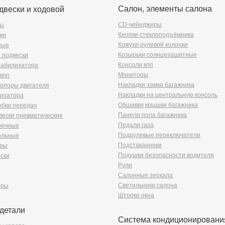
Салон, элементы салона
двески и ходовой
CD-чейнджеры
ры
Кнопки стеклоподъёмника
ки
Кожухи рулевой колонки
ные
Козырьки солнцезащитные
 подвески
Консоли кпп
табилизатора
Мониторы
кпп
Накладки замка багажника
опоры двигателя
Накладки на центральную консоль
лизатора
Обшивки крышки багажника
обки передач
Панели пола багажника
вески пневматические
Педали газа
речные
Подрулевые переключатели
ольные
Подстаканники
оры
Подушки безопасности водителя
ски
Рули
Салонные зеркала
Светильники салона
оры
Шторки окна
детали
Система кондиционировани