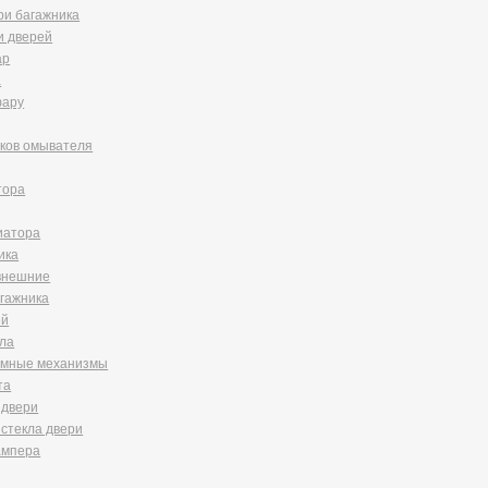
ри багажника
и дверей
ар
а
фару
чков омывателя
тора
иатора
ика
 внешние
гажника
ей
ала
ёмные механизмы
та
 двери
стекла двери
ампера