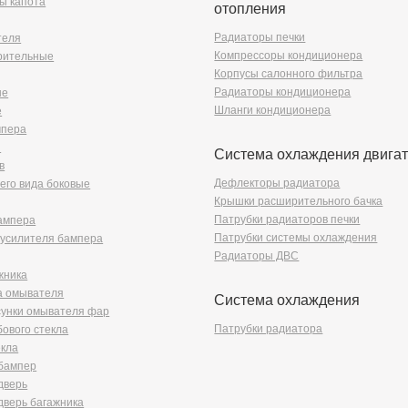
ы капота
отопления
Радиаторы печки
теля
Компрессоры кондиционера
рительные
Корпусы салонного фильтра
Радиаторы кондиционера
ые
Шланги кондиционера
е
мпера
й
Система охлаждения двига
в
Дефлекторы радиатора
его вида боковые
Крышки расширительного бачка
Патрубки радиаторов печки
ампера
Патрубки системы охлаждения
усилителя бампера
Радиаторы ДВС
жника
а омывателя
Система охлаждения
унки омывателя фар
Патрубки радиатора
ового стекла
екла
 бампер
дверь
дверь багажника