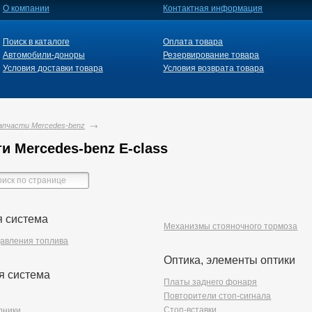
О компании
Контактная информация
Поиск в каталоге
Оплата товара
Автомобили-доноры
Резервирование товара
Условия доставки товара
Условия возврата товара
апчасти Mercedes-benz
и Mercedes-benz E-class
я система
Механизмы стояночного тормоза
давления топлива
Оптика, элементы оптики
я система
Платы заднего фонаря
Повторители стоп-сигнала
Стоп-вставки
рники