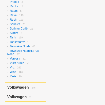
Probox
3
Ractis
14
Raum
5
Rav4
140
Rush
193
Sprinter
76
Sprinter Carib
22
Starlet
2
Tank
169
Tank/roomy
1
Town Ace Noah
43
Town Ace Noah/lite Ace
Noah
12
Verossa
81
Vista Ardeo
71
Vitz
267
Wish
169
Yaris
10
Volkswagen
346
Bora
2
Volkwagen
2
Golf
17
Golf Variant
1
Passat
2