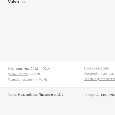
Volvo
449
Golf Variant V
6
Golf/jetta
58
S40
12
Jetta
7
S40/v50
26
Jetta/golf
2
V50
58
Passat
2
V50/s40
7
Touareg
151
Xc90
346
Touran/golf
1
Поиск в каталоге
© Автотехника, 2012 — 2014 гг.
Автомобили-доноры
Дизайн сайта
— Quatt
Условия доставки то
Разработка сайта
— Proxit
Адрес:
Новосибирск, Писемского, 11/1
Телефоны:
(383) 399