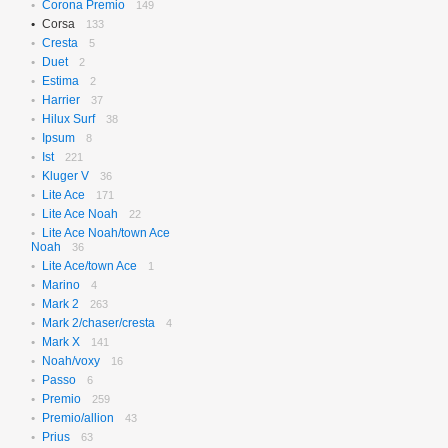
Corona Premio
149
Corsa
133
Cresta
5
Duet
2
Estima
2
Harrier
37
Hilux Surf
38
Ipsum
8
Ist
221
Kluger V
36
Lite Ace
171
Lite Ace Noah
22
Lite Ace Noah/town Ace
Noah
36
Lite Ace/town Ace
1
Marino
4
Mark 2
263
Mark 2/chaser/cresta
4
Mark X
141
Noah/voxy
16
Passo
6
Premio
259
Premio/allion
43
Prius
63