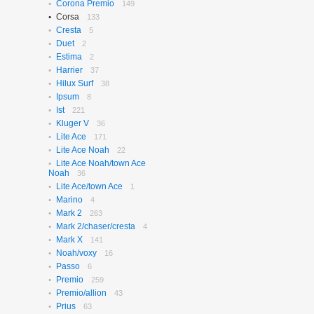
Corona Premio
149
Corsa
133
Cresta
5
Duet
2
Estima
2
Harrier
37
Hilux Surf
38
Ipsum
8
Ist
221
Kluger V
36
Lite Ace
171
Lite Ace Noah
22
Lite Ace Noah/town Ace
Noah
36
Lite Ace/town Ace
1
Marino
4
Mark 2
263
Mark 2/chaser/cresta
4
Mark X
141
Noah/voxy
16
Passo
6
Premio
259
Premio/allion
43
Prius
63