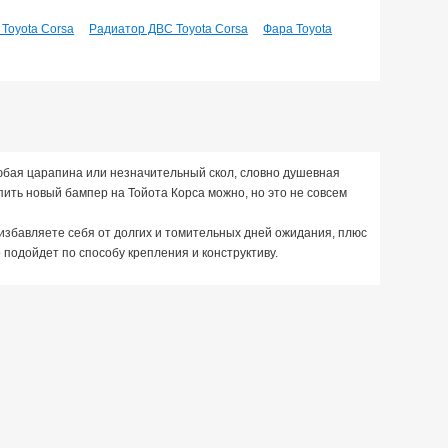
 Toyota Corsa
Радиатор ДВС Toyota Corsa
Фара Toyota
юбая царапина или незначительный скол, словно душевная
пить новый бампер на Тойота Корса можно, но это не совсем
избавляете себя от долгих и томительных дней ожидания, плюс
 подойдет по способу крепления и конструктиву.