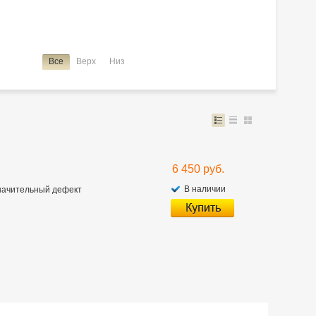
ce Noah
Lite Ace Noah/town Ace Noah
Lite Ace/town Ace
Passo
Premio
Premio/allion
Prius
Probox
Ractis
k
Tank/roomy
Town Ace Noah
Town Ace Noah/lite Ace Noah
Все
Верх
Низ
6 450 руб.
В наличии
езначительный дефект