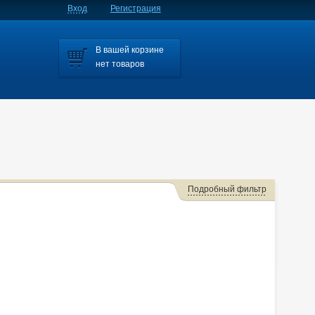
Вход
Регистрация
В вашей корзине
нет товаров
Подробный фильтр
za
Aristo
Auris
Avensis
Caldina
Camry
olla
Corolla Fielder
Corolla Rumion
Corolla Runx
Corona
Corona Premio
Corsa
Cresta
Duet
Estima