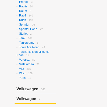
Probox
3
Ractis
14
Raum
5
Rav4
140
Rush
193
Sprinter
76
Sprinter Carib
22
Starlet
2
Tank
169
Tank/roomy
1
Town Ace Noah
43
Town Ace Noah/lite Ace
Noah
12
Verossa
80
Vista Ardeo
71
Vitz
265
Wish
169
Yaris
10
Volkswagen
346
Bora
2
Volkwagen
2
Golf
17
Golf Variant
1
Passat
2