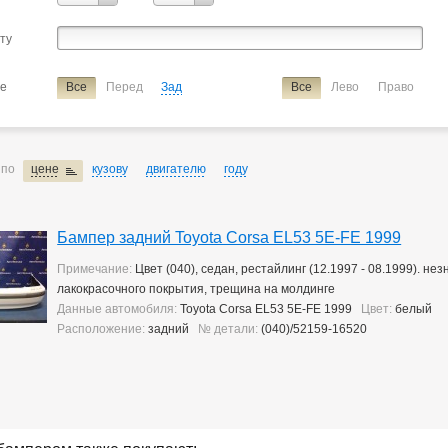
Harrier
Hilux Surf
Ipsum
Ist
Kluger V
Lite Ace
Lite A
сту
Marino
Mark 2
Mark 2/chaser/cresta
Mark X
Noah/voxy
Raum
Rav4
Rush
Sprinter
Sprinter Carib
Starlet
Tan
ие
Все
Перед
Зад
Все
Лево
Право
Verossa
Vista Ardeo
Vitz
Wish
Yaris
ие
бампер
 по
цене
кузову
двигателю
году
Бампер задний Toyota Corsa EL53 5E-FE 1999
Примечание:
Цвет (040), седан, рестайлинг (12.1997 - 08.1999). н
лакокрасочного покрытия, трещина на молдинге
Данные автомобиля:
Toyota Corsa EL53 5E-FE 1999
Цвет:
белый
Расположение:
задний
№ детали:
(040)/52159-16520