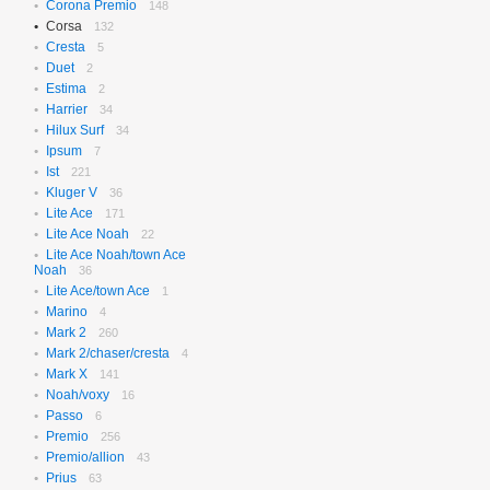
Corona Premio
148
Corsa
132
Cresta
5
Duet
2
Estima
2
Harrier
34
Hilux Surf
34
Ipsum
7
Ist
221
Kluger V
36
Lite Ace
171
Lite Ace Noah
22
Lite Ace Noah/town Ace
Noah
36
Lite Ace/town Ace
1
Marino
4
Mark 2
260
Mark 2/chaser/cresta
4
Mark X
141
Noah/voxy
16
Passo
6
Premio
256
Premio/allion
43
Prius
63