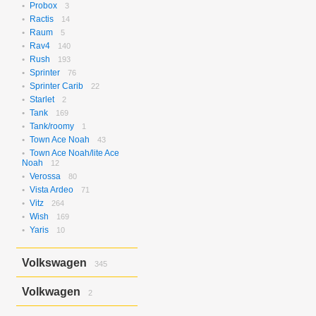
Probox
3
Ractis
14
Raum
5
Rav4
140
Rush
193
Sprinter
76
Sprinter Carib
22
Starlet
2
Tank
169
Tank/roomy
1
Town Ace Noah
43
Town Ace Noah/lite Ace
Noah
12
Verossa
80
Vista Ardeo
71
Vitz
264
Wish
169
Yaris
10
Volkswagen
345
Bora
2
Volkwagen
2
Golf
17
Golf Variant
1
Passat
2