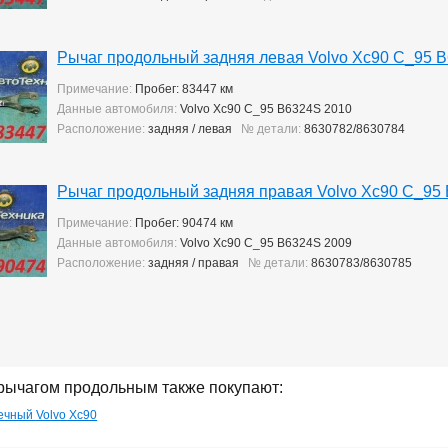
Рычаг продольный задняя левая Volvo Xc90 C_95 
Примечание:
Пробег: 83447 км
Данные автомобиля:
Volvo Xc90 C_95 B6324S 2010
Расположение:
задняя / левая
№ детали:
8630782/8630784
Рычаг продольный задняя правая Volvo Xc90 C_95
Примечание:
Пробег: 90474 км
Данные автомобиля:
Volvo Xc90 C_95 B6324S 2009
Расположение:
задняя / правая
№ детали:
8630783/8630785
 рычагом продольным также покупают:
ечный Volvo Xc90