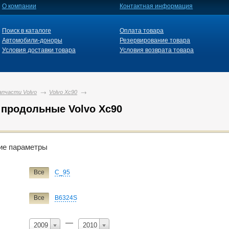
О компании
Контактная информация
Поиск в каталоге
Оплата товара
Автомобили-доноры
Резервирование товара
Условия доставки товара
Условия возврата товара
апчасти Volvo
Volvo Xc90
 продольные Volvo Xc90
й фильтр
ие параметры
Volvo
Все
C_95
Все
S40
S40/v50
V50
V50/s40
Xc90
Все
B6324S
ие
рычаг продольный
—
2009
2010