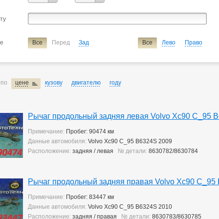
сту
ие
Все
Перед
Зад
Все
Лево
Право
 по
цене
кузову
двигателю
году
Рычаг продольный задняя левая Volvo Xc90 C_95 
Примечание:
Пробег: 90474 км
Данные автомобиля:
Volvo Xc90 C_95 B6324S 2009
Расположение:
задняя / левая
№ детали:
8630782/8630784
Рычаг продольный задняя правая Volvo Xc90 C_95
Примечание:
Пробег: 83447 км
Данные автомобиля:
Volvo Xc90 C_95 B6324S 2010
Расположение:
задняя / правая
№ детали:
8630783/8630785