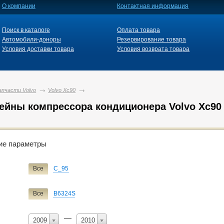
О компании
Контактная информация
Поиск в каталоге
Оплата товара
Автомобили-доноры
Резервирование товара
Условия доставки товара
Условия возврата товара
апчасти Volvo
Volvo Xc90
ейны компрессора кондиционера Volvo Xc90
й фильтр
ие параметры
Volvo
Все
C_95
Все
S40
S40/v50
V50
V50/s40
Xc90
Все
B6324S
ие
кронштейн компрессора кондиционера
—
2009
2010