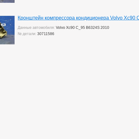
Кронштейн компрессора кондиционера Volvo Xc90 
Данные автомобиля:
Volvo Xc90 C_95 B6324S 2010
№ детали:
30711586