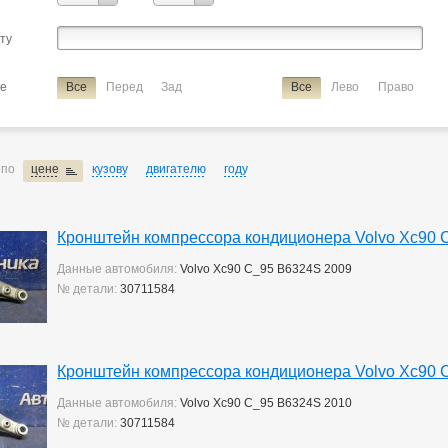
сту
ие
Все
Перед
Зад
Все
Лево
Право
 по
цене
кузову
двигателю
году
Кронштейн компрессора кондиционера Volvo Xc90 
Данные автомобиля:
Volvo Xc90 C_95 B6324S 2009
№ детали:
30711584
Кронштейн компрессора кондиционера Volvo Xc90 
Данные автомобиля:
Volvo Xc90 C_95 B6324S 2010
№ детали:
30711584