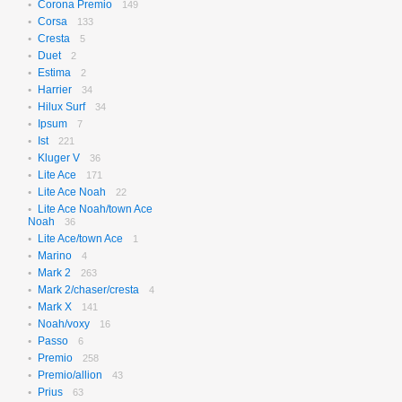
Corona Premio
149
Corsa
133
Cresta
5
Duet
2
Estima
2
Harrier
34
Hilux Surf
34
Ipsum
7
Ist
221
Kluger V
36
Lite Ace
171
Lite Ace Noah
22
Lite Ace Noah/town Ace
Noah
36
Lite Ace/town Ace
1
Marino
4
Mark 2
263
Mark 2/chaser/cresta
4
Mark X
141
Noah/voxy
16
Passo
6
Premio
258
Premio/allion
43
Prius
63