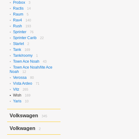
Probox
3
Ractis
14
Raum
5
Rav4
140
Rush
193
Sprinter
76
Sprinter Carib
22
Starlet
2
Tank
169
Tank/roomy
1
Town Ace Noah
43
Town Ace Noah/lite Ace
Noah
12
Verossa
80
Vista Ardeo
71
Vitz
265
Wish
169
Yaris
10
Volkswagen
345
Bora
2
Volkwagen
2
Golf
17
Golf Variant
1
Passat
2