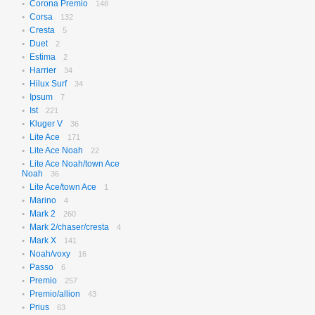
Corona Premio
148
Corsa
132
Cresta
5
Duet
2
Estima
2
Harrier
34
Hilux Surf
34
Ipsum
7
Ist
221
Kluger V
36
Lite Ace
171
Lite Ace Noah
22
Lite Ace Noah/town Ace
Noah
36
Lite Ace/town Ace
1
Marino
4
Mark 2
260
Mark 2/chaser/cresta
4
Mark X
141
Noah/voxy
16
Passo
6
Premio
257
Premio/allion
43
Prius
63