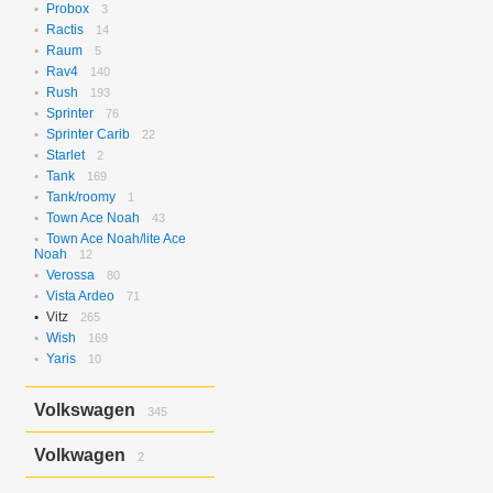
Probox
3
Ractis
14
Raum
5
Rav4
140
Rush
193
Sprinter
76
Sprinter Carib
22
Starlet
2
Tank
169
Tank/roomy
1
Town Ace Noah
43
Town Ace Noah/lite Ace
Noah
12
Verossa
80
Vista Ardeo
71
Vitz
265
Wish
169
Yaris
10
Volkswagen
345
Bora
2
Volkwagen
2
Golf
17
Golf Variant
1
Passat
2