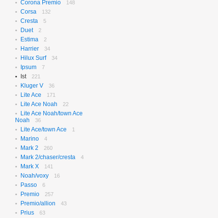
Corona Premio
148
Corsa
132
Cresta
5
Duet
2
Estima
2
Harrier
34
Hilux Surf
34
Ipsum
7
Ist
221
Kluger V
36
Lite Ace
171
Lite Ace Noah
22
Lite Ace Noah/town Ace
Noah
36
Lite Ace/town Ace
1
Marino
4
Mark 2
260
Mark 2/chaser/cresta
4
Mark X
141
Noah/voxy
16
Passo
6
Premio
257
Premio/allion
43
Prius
63