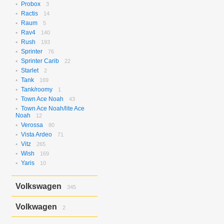
Probox
3
Ractis
14
Raum
5
Rav4
140
Rush
193
Sprinter
76
Sprinter Carib
22
Starlet
2
Tank
169
Tank/roomy
1
Town Ace Noah
43
Town Ace Noah/lite Ace
Noah
12
Verossa
80
Vista Ardeo
71
Vitz
265
Wish
169
Yaris
10
Volkswagen
345
Bora
2
Volkwagen
2
Golf
17
Golf Variant
1
Passat
2