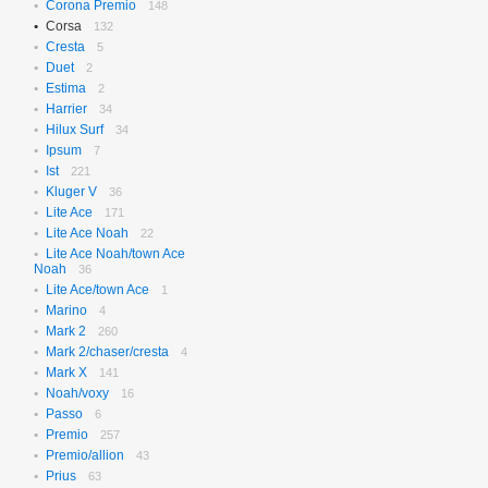
Corona Premio
148
Corsa
132
Cresta
5
Duet
2
Estima
2
Harrier
34
Hilux Surf
34
Ipsum
7
Ist
221
Kluger V
36
Lite Ace
171
Lite Ace Noah
22
Lite Ace Noah/town Ace
Noah
36
Lite Ace/town Ace
1
Marino
4
Mark 2
260
Mark 2/chaser/cresta
4
Mark X
141
Noah/voxy
16
Passo
6
Premio
257
Premio/allion
43
Prius
63