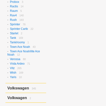
Probox
3
Ractis
14
Raum
5
Rav4
140
Rush
193
Sprinter
76
Sprinter Carib
22
Starlet
2
Tank
169
Tank/roomy
1
Town Ace Noah
43
Town Ace Noah/lite Ace
Noah
12
Verossa
80
Vista Ardeo
71
Vitz
265
Wish
169
Yaris
10
Volkswagen
345
Bora
2
Volkwagen
2
Golf
17
Golf Variant
1
Passat
2