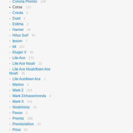
Corona Premio
149
Corsa
133
Cresta
5
Duet
2
Estima
2
Harrier
34
Hilux Surf
34
Ipsum
7
Ist
221
Kluger V
36
Lite Ace
171
Lite Ace Noah
22
Lite Ace Noah/town Ace
Noah
36
Lite Ace/town Ace
1
Marino
4
Mark 2
263
Mark 2/chaser/cresta
4
Mark X
141
Noah/voxy
16
Passo
6
Premio
258
Premio/allion
43
Prius
63