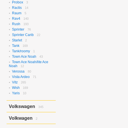
Probox
3
Ractis
14
Raum
5
Rav4
140
Rush
193
Sprinter
76
Sprinter Carib
22
Starlet
2
Tank
169
Tank/roomy
1
Town Ace Noah
43
Town Ace Noah/lite Ace
Noah
12
Verossa
80
Vista Ardeo
71
Vitz
265
Wish
169
Yaris
10
Volkswagen
345
Bora
2
Volkwagen
2
Golf
17
Golf Variant
1
Passat
2