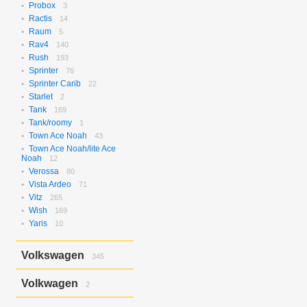
Probox
3
Ractis
14
Raum
5
Rav4
140
Rush
193
Sprinter
76
Sprinter Carib
22
Starlet
2
Tank
169
Tank/roomy
1
Town Ace Noah
43
Town Ace Noah/lite Ace
Noah
12
Verossa
80
Vista Ardeo
71
Vitz
265
Wish
169
Yaris
10
Volkswagen
345
Bora
2
Volkwagen
2
Golf
17
Golf Variant
1
Passat
2