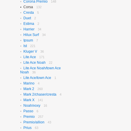
Corona Premio
148
Corsa
132
Cresta
5
Duet
2
Estima
2
Harrier
34
Hilux Surf
34
Ipsum
7
Ist
221
Kluger V
36
Lite Ace
171
Lite Ace Noah
22
Lite Ace Noah/town Ace
Noah
36
Lite Ace/town Ace
1
Marino
4
Mark 2
260
Mark 2/chaser/cresta
4
Mark X
141
Noah/voxy
16
Passo
6
Premio
257
Premio/allion
43
Prius
63