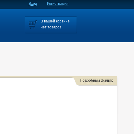
Вход
Регистрация
В вашей корзине
нет товаров
Подробный фильтр
za
Aristo
Auris
Avensis
Caldina
Camry
olla
Corolla Fielder
Corolla Rumion
Corolla Runx
Corona
Corona Premio
Corsa
Cresta
Duet
Estima