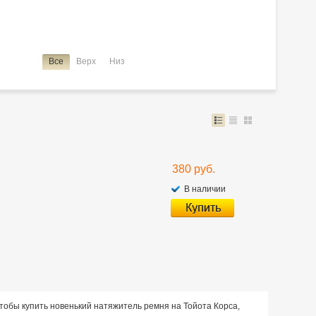
ce Noah
Lite Ace Noah/town Ace Noah
Lite Ace/town Ace
Passo
Premio
Premio/allion
Prius
Probox
Ractis
k
Tank/roomy
Town Ace Noah
Town Ace Noah/lite Ace Noah
Все
Верх
Низ
380 руб.
В наличии
Чтобы купить новенький натяжитель ремня на Тойота Корса,