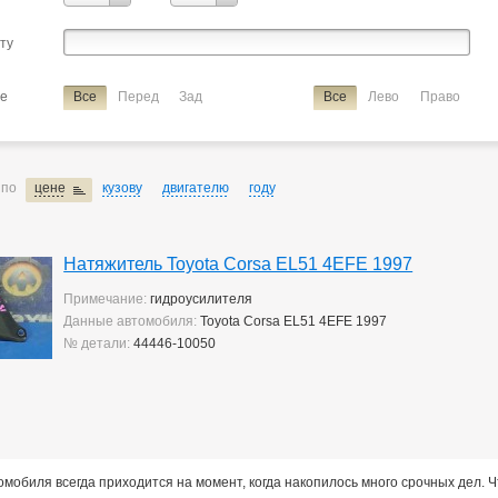
Harrier
Hilux Surf
Ipsum
Ist
Kluger V
Lite Ace
Lite A
сту
Marino
Mark 2
Mark 2/chaser/cresta
Mark X
Noah/voxy
Raum
Rav4
Rush
Sprinter
Sprinter Carib
Starlet
Tan
ие
Все
Перед
Зад
Все
Лево
Право
Verossa
Vista Ardeo
Vitz
Wish
Yaris
ие
натяжитель
 по
цене
кузову
двигателю
году
Натяжитель Toyota Corsa EL51 4EFE 1997
Примечание:
гидроусилителя
Данные автомобиля:
Toyota Corsa EL51 4EFE 1997
№ детали:
44446-10050
мобиля всегда приходится на момент, когда накопилось много срочных дел. 