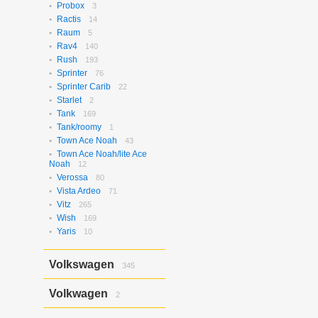
Probox
3
Ractis
14
Raum
5
Rav4
140
Rush
193
Sprinter
76
Sprinter Carib
22
Starlet
2
Tank
169
Tank/roomy
1
Town Ace Noah
43
Town Ace Noah/lite Ace
Noah
12
Verossa
80
Vista Ardeo
71
Vitz
265
Wish
169
Yaris
10
Volkswagen
345
Bora
2
Volkwagen
2
Golf
17
Golf Variant
1
Passat
2