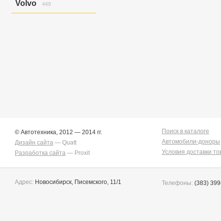
Volvo
449
Golf Variant V
6
Golf/jetta
58
S40
12
Jetta
7
S40/v50
26
Jetta/golf
2
V50
58
Passat
2
V50/s40
7
Touareg
151
Xc90
346
Touran/golf
1
Поиск в каталоге
© Автотехника, 2012 — 2014 гг.
Автомобили-доноры
Дизайн сайта
— Quatt
Условия доставки то
Разработка сайта
— Proxit
Адрес:
Новосибирск, Писемского, 11/1
Телефоны:
(383) 399