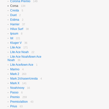
Corona Premio
149
Corsa
134
Cresta
5
Duet
2
Estima
2
Harrier
37
Hilux Surf
38
Ipsum
8
Ist
221
Kluger V
36
Lite Ace
171
Lite Ace Noah
22
Lite Ace Noah/town Ace
Noah
36
Lite Ace/town Ace
1
Marino
4
Mark 2
263
Mark 2/chaser/cresta
4
Mark X
141
Noah/voxy
16
Passo
6
Premio
259
Premio/allion
43
Prius
63