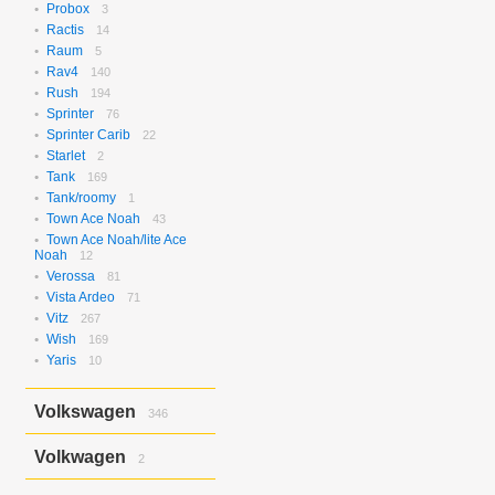
Probox
3
Ractis
14
Raum
5
Rav4
140
Rush
194
Sprinter
76
Sprinter Carib
22
Starlet
2
Tank
169
Tank/roomy
1
Town Ace Noah
43
Town Ace Noah/lite Ace
Noah
12
Verossa
81
Vista Ardeo
71
Vitz
267
Wish
169
Yaris
10
Volkswagen
346
Bora
2
Volkwagen
2
Golf
17
Golf Variant
1
Passat
2