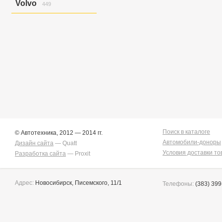
Volvo
449
Golf Variant V
6
Golf/jetta
58
S40
12
Jetta
7
S40/v50
26
Jetta/golf
2
V50
58
Passat
2
V50/s40
7
Touareg
151
Xc90
346
Touran/golf
1
Поиск в каталоге
© Автотехника, 2012 — 2014 гг.
Автомобили-доноры
Дизайн сайта
— Quatt
Условия доставки то
Разработка сайта
— Proxit
Адрес:
Новосибирск, Писемского, 11/1
Телефоны:
(383) 399