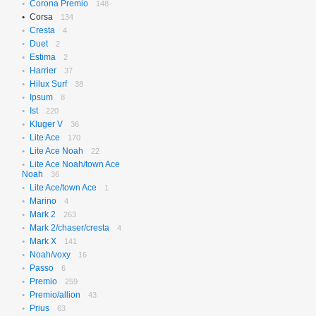
Corona Premio
148
Corsa
134
Cresta
4
Duet
2
Estima
2
Harrier
37
Hilux Surf
38
Ipsum
8
Ist
220
Kluger V
36
Lite Ace
170
Lite Ace Noah
22
Lite Ace Noah/town Ace
Noah
36
Lite Ace/town Ace
1
Marino
4
Mark 2
263
Mark 2/chaser/cresta
4
Mark X
141
Noah/voxy
16
Passo
6
Premio
259
Premio/allion
43
Prius
63