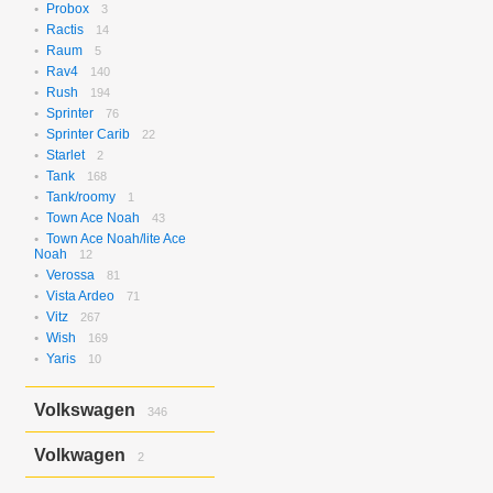
Probox
3
Ractis
14
Raum
5
Rav4
140
Rush
194
Sprinter
76
Sprinter Carib
22
Starlet
2
Tank
168
Tank/roomy
1
Town Ace Noah
43
Town Ace Noah/lite Ace
Noah
12
Verossa
81
Vista Ardeo
71
Vitz
267
Wish
169
Yaris
10
Volkswagen
346
Bora
2
Volkwagen
2
Golf
17
Golf Variant
1
Passat
2