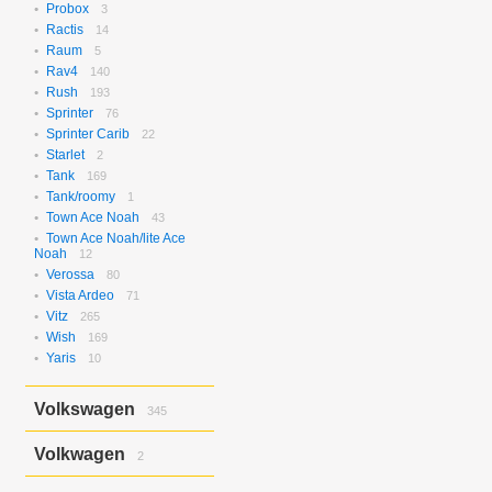
Probox
3
Ractis
14
Raum
5
Rav4
140
Rush
193
Sprinter
76
Sprinter Carib
22
Starlet
2
Tank
169
Tank/roomy
1
Town Ace Noah
43
Town Ace Noah/lite Ace
Noah
12
Verossa
80
Vista Ardeo
71
Vitz
265
Wish
169
Yaris
10
Volkswagen
345
Bora
2
Volkwagen
2
Golf
17
Golf Variant
1
Passat
2