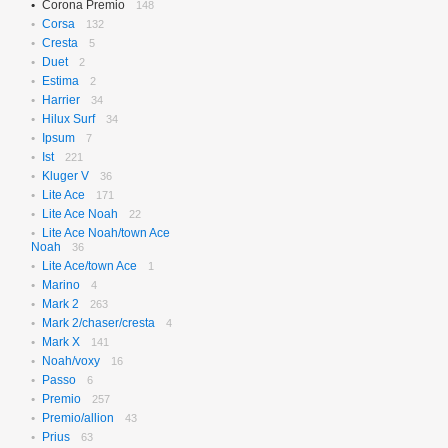
Corona Premio
148
Corsa
132
Cresta
5
Duet
2
Estima
2
Harrier
34
Hilux Surf
34
Ipsum
7
Ist
221
Kluger V
36
Lite Ace
171
Lite Ace Noah
22
Lite Ace Noah/town Ace
Noah
36
Lite Ace/town Ace
1
Marino
4
Mark 2
263
Mark 2/chaser/cresta
4
Mark X
141
Noah/voxy
16
Passo
6
Premio
257
Premio/allion
43
Prius
63