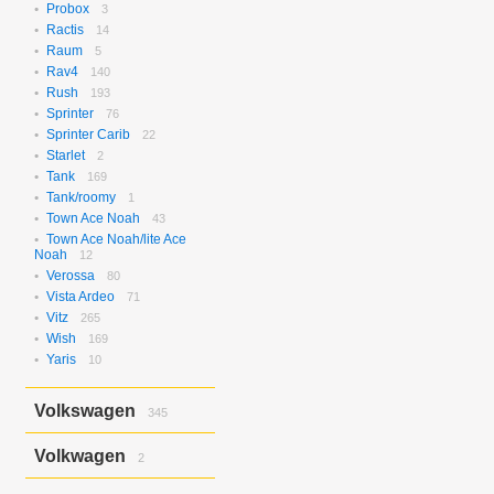
Probox
3
Ractis
14
Raum
5
Rav4
140
Rush
193
Sprinter
76
Sprinter Carib
22
Starlet
2
Tank
169
Tank/roomy
1
Town Ace Noah
43
Town Ace Noah/lite Ace
Noah
12
Verossa
80
Vista Ardeo
71
Vitz
265
Wish
169
Yaris
10
Volkswagen
345
Bora
2
Volkwagen
2
Golf
17
Golf Variant
1
Passat
2