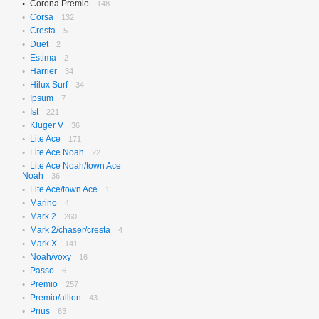
Corona Premio
148
Corsa
132
Cresta
5
Duet
2
Estima
2
Harrier
34
Hilux Surf
34
Ipsum
7
Ist
221
Kluger V
36
Lite Ace
171
Lite Ace Noah
22
Lite Ace Noah/town Ace
Noah
36
Lite Ace/town Ace
1
Marino
4
Mark 2
260
Mark 2/chaser/cresta
4
Mark X
141
Noah/voxy
16
Passo
6
Premio
257
Premio/allion
43
Prius
63