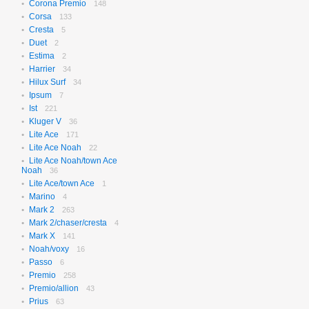
Corona Premio
148
Corsa
133
Cresta
5
Duet
2
Estima
2
Harrier
34
Hilux Surf
34
Ipsum
7
Ist
221
Kluger V
36
Lite Ace
171
Lite Ace Noah
22
Lite Ace Noah/town Ace
Noah
36
Lite Ace/town Ace
1
Marino
4
Mark 2
263
Mark 2/chaser/cresta
4
Mark X
141
Noah/voxy
16
Passo
6
Premio
258
Premio/allion
43
Prius
63