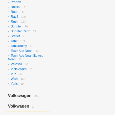
Probox
3
Ractis
14
Raum
5
Rav4
140
Rush
193
Sprinter
76
Sprinter Carib
22
Starlet
2
Tank
169
Tank/roomy
1
Town Ace Noah
43
Town Ace Noah/lite Ace
Noah
12
Verossa
80
Vista Ardeo
71
Vitz
265
Wish
169
Yaris
10
Volkswagen
345
Bora
2
Volkwagen
2
Golf
17
Golf Variant
1
Passat
2