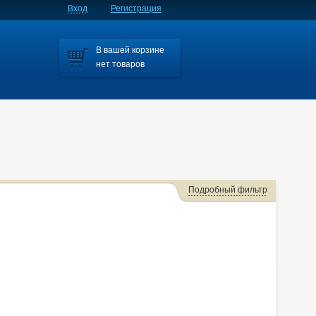
Вход
Регистрация
В вашей корзине
нет товаров
Подробный фильтр
za
Aristo
Auris
Avensis
Caldina
Camry
olla
Corolla Fielder
Corolla Rumion
Corolla Runx
Corona
Corona Premio
Corsa
Cresta
Duet
Estima