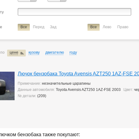
Harrier
Hilux Surf
Ipsum
Ist
Kluger V
Lite Ace
Lite A
сту
Marino
Mark 2
Mark 2/chaser/cresta
Mark X
Noah/voxy
Raum
Rav4
Rush
Sprinter
Sprinter Carib
Starlet
Tan
ие
Все
Перед
Зад
Все
Лево
Право
Verossa
Vista Ardeo
Vitz
Wish
Yaris
ие
лючок бензобака
 по
цене
кузову
двигателю
году
Лючок бензобака Toyota Avensis AZT250 1AZ-FSE 2
Примечание:
незначительные царапины
Данные автомобиля:
Toyota Avensis AZT250 1AZ-FSE 2003
Цвет:
че
№ детали:
(209)
лючком бензобака также покупают: