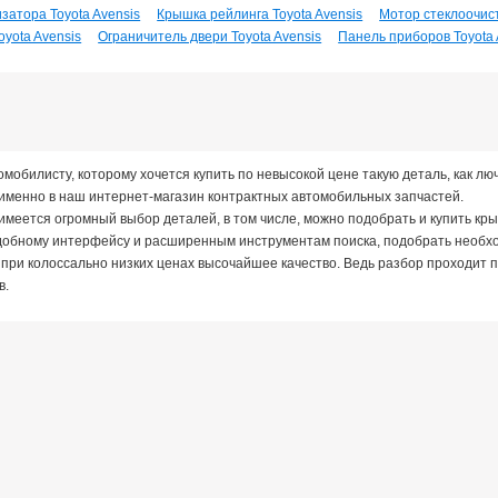
затора Toyota Avensis
Крышка рейлинга Toyota Avensis
Мотор стеклоочист
yota Avensis
Ограничитель двери Toyota Avensis
Панель приборов Toyota 
мобилисту, которому хочется купить по невысокой цене такую деталь, как лю
именно в наш интернет-магазин контрактных автомобильных запчастей.
 имеется огромный выбор деталей, в том числе, можно подобрать и купить к
добному интерфейсу и расширенным инструментам поиска, подобрать необход
 при колоссально низких ценах высочайшее качество. Ведь разбор проходит
в.