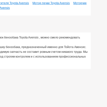
ителя Toyota Avensis
Мотор печки Toyota Avensis
Моторчик
Avensis
чок бензобака Toyota Avensis , можно смело рекомендовать
рышку бензобака, предназначенный именно для Тойота Авенсис.
имую запчасть не составит ровным счетом никакого труда. Мы
 под строгим контролем и с использованием профессиональных