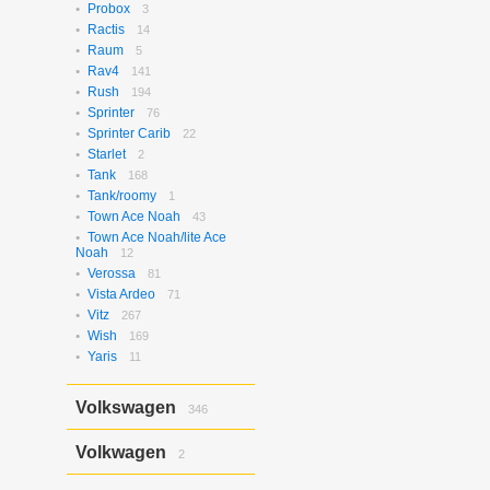
Probox
3
Ractis
14
Raum
5
Rav4
141
Rush
194
Sprinter
76
Sprinter Carib
22
Starlet
2
Tank
168
Tank/roomy
1
Town Ace Noah
43
Town Ace Noah/lite Ace
Noah
12
Verossa
81
Vista Ardeo
71
Vitz
267
Wish
169
Yaris
11
Volkswagen
346
Bora
2
Volkwagen
2
Golf
17
Golf Variant
1
Passat
2