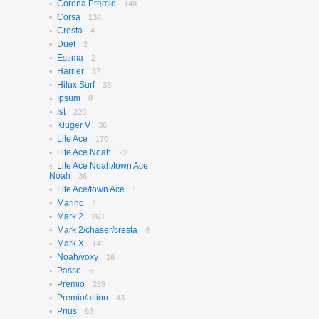
Corona Premio
148
Corsa
134
Cresta
4
Duet
2
Estima
2
Harrier
37
Hilux Surf
38
Ipsum
8
Ist
220
Kluger V
36
Lite Ace
170
Lite Ace Noah
22
Lite Ace Noah/town Ace
Noah
36
Lite Ace/town Ace
1
Marino
4
Mark 2
263
Mark 2/chaser/cresta
4
Mark X
141
Noah/voxy
16
Passo
6
Premio
259
Premio/allion
43
Prius
63