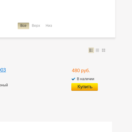
ce Noah
Lite Ace Noah/town Ace Noah
Lite Ace/town Ace
Passo
Premio
Premio/allion
Prius
Probox
Ractis
k
Tank/roomy
Town Ace Noah
Town Ace Noah/lite Ace Noah
Все
Верх
Низ
003
480 руб.
В наличии
рный