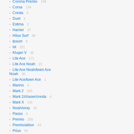
Corona Premio
149
Corsa
134
Cresta
5
Duet
2
Estima
2
Harrier
37
Hilux Surf
38
Ipsum
8
Ist
221
Kluger V
36
Lite Ace
171
Lite Ace Noah
22
Lite Ace Noah/town Ace
Noah
36
Lite Ace/town Ace
1
Marino
4
Mark 2
263
Mark 2/chaser/cresta
4
Mark X
141
Noah/voxy
16
Passo
6
Premio
259
Premio/allion
43
Prius
63