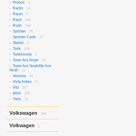
Probox
3
Ractis
14
Raum
5
Rav4
140
Rush
194
Sprinter
76
Sprinter Carib
22
Starlet
2
Tank
169
Tank/roomy
1
Town Ace Noah
43
Town Ace Noah/lite Ace
Noah
12
Verossa
81
Vista Ardeo
71
Vitz
267
Wish
169
Yaris
10
Volkswagen
346
Bora
2
Volkwagen
2
Golf
17
Golf Variant
1
Passat
2