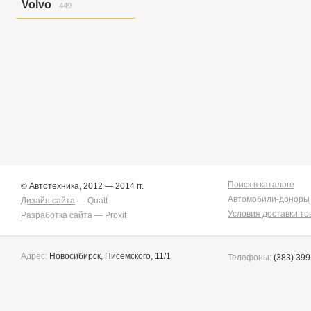
Volvo
449
Golf Variant V
6
Golf/jetta
58
S40
12
Jetta
7
S40/v50
26
Jetta/golf
2
V50
58
Passat
2
V50/s40
7
Touareg
151
Xc90
346
Touran/golf
1
Поиск в каталоге
© Автотехника, 2012 — 2014 гг.
Автомобили-доноры
Дизайн сайта
— Quatt
Условия доставки то
Разработка сайта
— Proxit
Адрес:
Новосибирск, Писемского, 11/1
Телефоны:
(383) 399