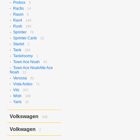
Probox
3
Ractis
14
Raum
5
Rav4
140
Rush
194
Sprinter
76
Sprinter Carib
22
Starlet
2
Tank
169
Tank/roomy
1
Town Ace Noah
43
Town Ace Noah/lite Ace
Noah
12
Verossa
81
Vista Ardeo
71
Vitz
267
Wish
169
Yaris
10
Volkswagen
346
Bora
2
Volkwagen
2
Golf
17
Golf Variant
1
Passat
2