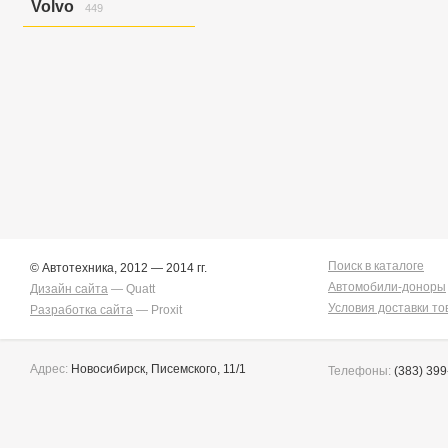
Volvo
449
Golf Variant V
6
Golf/jetta
58
S40
12
Jetta
7
S40/v50
26
Jetta/golf
2
V50
58
Passat
2
V50/s40
7
Touareg
151
Xc90
346
Touran/golf
1
Поиск в каталоге
© Автотехника, 2012 — 2014 гг.
Автомобили-доноры
Дизайн сайта
— Quatt
Условия доставки то
Разработка сайта
— Proxit
Адрес:
Новосибирск, Писемского, 11/1
Телефоны:
(383) 399