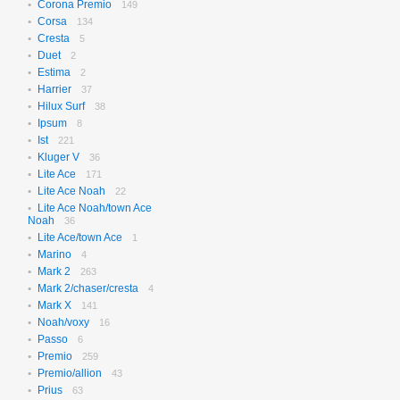
Corona Premio
149
Corsa
134
Cresta
5
Duet
2
Estima
2
Harrier
37
Hilux Surf
38
Ipsum
8
Ist
221
Kluger V
36
Lite Ace
171
Lite Ace Noah
22
Lite Ace Noah/town Ace
Noah
36
Lite Ace/town Ace
1
Marino
4
Mark 2
263
Mark 2/chaser/cresta
4
Mark X
141
Noah/voxy
16
Passo
6
Premio
259
Premio/allion
43
Prius
63