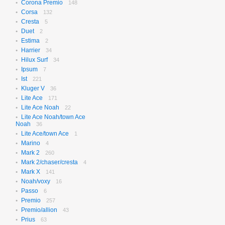
Corona Premio
148
Corsa
132
Cresta
5
Duet
2
Estima
2
Harrier
34
Hilux Surf
34
Ipsum
7
Ist
221
Kluger V
36
Lite Ace
171
Lite Ace Noah
22
Lite Ace Noah/town Ace
Noah
36
Lite Ace/town Ace
1
Marino
4
Mark 2
260
Mark 2/chaser/cresta
4
Mark X
141
Noah/voxy
16
Passo
6
Premio
257
Premio/allion
43
Prius
63