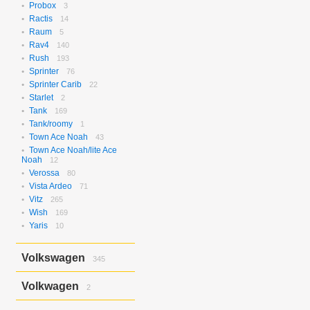
Probox
3
Ractis
14
Raum
5
Rav4
140
Rush
193
Sprinter
76
Sprinter Carib
22
Starlet
2
Tank
169
Tank/roomy
1
Town Ace Noah
43
Town Ace Noah/lite Ace
Noah
12
Verossa
80
Vista Ardeo
71
Vitz
265
Wish
169
Yaris
10
Volkswagen
345
Bora
2
Volkwagen
2
Golf
17
Golf Variant
1
Passat
2