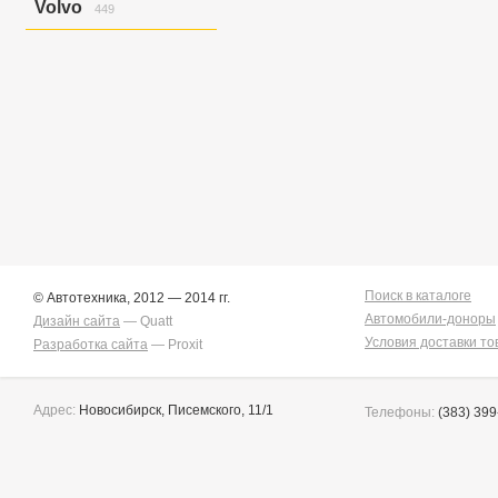
Volvo
449
Golf Variant V
6
Golf/jetta
58
S40
12
Jetta
7
S40/v50
26
Jetta/golf
2
V50
58
Passat
2
V50/s40
7
Touareg
151
Xc90
346
Touran/golf
1
Поиск в каталоге
© Автотехника, 2012 — 2014 гг.
Автомобили-доноры
Дизайн сайта
— Quatt
Условия доставки то
Разработка сайта
— Proxit
Адрес:
Новосибирск, Писемского, 11/1
Телефоны:
(383) 399