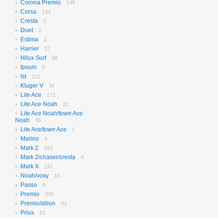
Corona Premio
149
Corsa
134
Cresta
5
Duet
2
Estima
2
Harrier
37
Hilux Surf
38
Ipsum
8
Ist
221
Kluger V
36
Lite Ace
171
Lite Ace Noah
22
Lite Ace Noah/town Ace
Noah
36
Lite Ace/town Ace
1
Marino
4
Mark 2
263
Mark 2/chaser/cresta
4
Mark X
141
Noah/voxy
16
Passo
6
Premio
259
Premio/allion
43
Prius
63