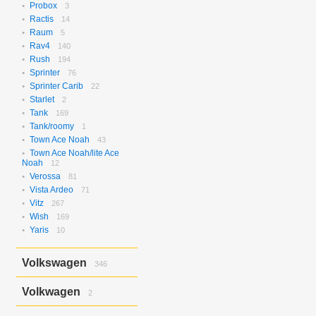
Probox
3
Ractis
14
Raum
5
Rav4
140
Rush
194
Sprinter
76
Sprinter Carib
22
Starlet
2
Tank
169
Tank/roomy
1
Town Ace Noah
43
Town Ace Noah/lite Ace
Noah
12
Verossa
81
Vista Ardeo
71
Vitz
267
Wish
169
Yaris
10
Volkswagen
346
Bora
2
Volkwagen
2
Golf
17
Golf Variant
1
Passat
2