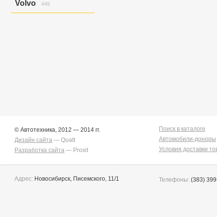
Volvo
449
Golf Variant V
6
Golf/jetta
58
S40
12
Jetta
7
S40/v50
26
Jetta/golf
2
V50
58
Passat
2
V50/s40
7
Touareg
151
Xc90
346
Touran/golf
1
Поиск в каталоге
© Автотехника, 2012 — 2014 гг.
Автомобили-доноры
Дизайн сайта
— Quatt
Условия доставки то
Разработка сайта
— Proxit
Адрес:
Новосибирск, Писемского, 11/1
Телефоны:
(383) 399