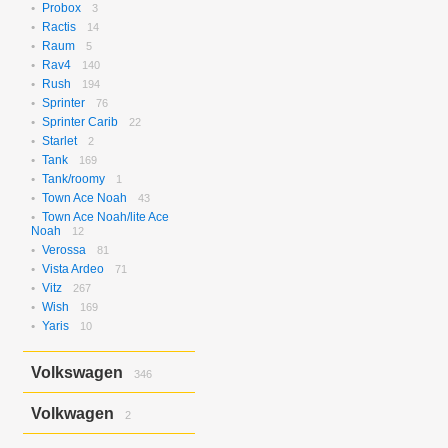
Probox
3
Ractis
14
Raum
5
Rav4
140
Rush
194
Sprinter
76
Sprinter Carib
22
Starlet
2
Tank
169
Tank/roomy
1
Town Ace Noah
43
Town Ace Noah/lite Ace
Noah
12
Verossa
81
Vista Ardeo
71
Vitz
267
Wish
169
Yaris
10
Volkswagen
346
Bora
2
Volkwagen
2
Golf
17
Golf Variant
1
Passat
2