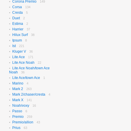
Corona Premio
149
Corsa
134
Cresta
5
Duet
2
Estima
2
Harrier
37
Hilux Surf
38
Ipsum
8
Ist
221
Kluger V
36
Lite Ace
171
Lite Ace Noah
22
Lite Ace Noah/town Ace
Noah
36
Lite Ace/town Ace
1
Marino
4
Mark 2
263
Mark 2/chaser/cresta
4
Mark X
141
Noah/voxy
16
Passo
6
Premio
259
Premio/allion
43
Prius
63