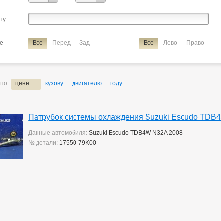
ие
патрубок системы охлаждения
сту
ие
Все
Перед
Зад
Все
Лево
Право
 по
цене
кузову
двигателю
году
Патрубок системы охлаждения Suzuki Escudo TDB
Данные автомобиля:
Suzuki Escudo TDB4W N32A 2008
№ детали:
17550-79K00