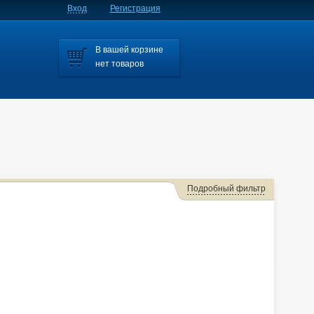
Вход
Регистрация
В вашей корзине
нет товаров
Подробный фильтр
/grand Vitara
Grand Escudo
Jimny
Solio
Swift