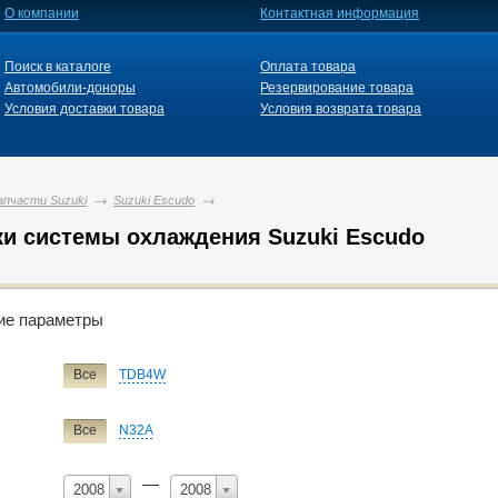
О компании
Контактная информация
Поиск в каталоге
Оплата товара
Автомобили-доноры
Резервирование товара
Условия доставки товара
Условия возврата товара
апчасти Suzuki
Suzuki Escudo
ки системы охлаждения Suzuki Escudo
й фильтр
ие параметры
Suzuki
Все
TDB4W
Все
Carry Track
Carry Track/nt100 Clipper
Escudo
Escudo
Все
N32A
Wagon R
—
2008
2008