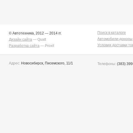
Estima
2
Harrier
34
Hilux Surf
34
Ipsum
7
Ist
221
Kluger V
36
Поиск в каталоге
© Автотехника, 2012 — 2014 гг.
Lite Ace
171
Автомобили-доноры
Дизайн сайта
— Quatt
Lite Ace Noah
22
Условия доставки то
Разработка сайта
— Proxit
Lite Ace Noah/town Ace
Noah
36
Lite Ace/town Ace
1
Адрес:
Новосибирск, Писемского, 11/1
Телефоны:
(383) 399
Marino
4
Mark 2
260
Mark 2/chaser/cresta
4
Mark X
141
Noah/voxy
16
Passo
6
Premio
256
Premio/allion
43
Prius
63
Probox
3
Ractis
14
Raum
5
Rav4
140