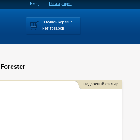
Вход
Регистрация
В вашей корзине
нет товаров
Forester
Подробный фильтр
Impreza Wrx/impreza
Impreza/impreza Wrx
Impreza/xv
egacy Lancaster/legacy
Legacy/legacy B4
Legacy/outback