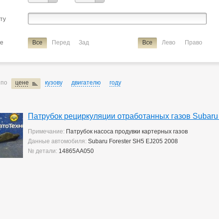
ие
патрубок рециркуляции отработанных газов
сту
ие
Все
Перед
Зад
Все
Лево
Право
 по
цене
кузову
двигателю
году
Патрубок рециркуляции отработанных газов Subaru 
Примечание:
Патрубок насоса продувки картерных газов
Данные автомобиля:
Subaru Forester SH5 EJ205 2008
№ детали:
14865AA050