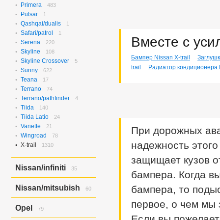
Rvr/asx/outlander
1
Verisa/demio
Primera
483
8
Pulsar
1
Qashqai/dualis
1
Safari/patrol
1
Вместе с уси
Serena
220
Skyline
108
Бампер Nissan X-trail
Заглушк
Skyline Crossover
5
trail
Радиатор кондиционера Ni
Sunny
622
Teana
17
Terrano
74
Terrano/pathfinder
4
Tiida
140
Tiida Latio
24
Vanette
21
При дорожных ава
Wingroad
78
надежность этого
X-trail
1310
защищает кузов о
Nissan/infiniti
35
бампера. Когда в
Skyline Crossover/ex37
6
Nissan/mitsubish
бампера, то поды
60
Skyline/g25
4
Skyline/g35
25
первое, о чем мы
Dayz Roox/ek Space
60
Opel
79
Если вы пожелаете