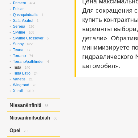
цена максимальн
Rvr/asx/outlander
1
Verisa/demio
Primera
484
8
Pulsar
Для сокращения с
1
Qashqai/dualis
1
купить контрактн
Safari/patrol
1
Serena
220
варианты выбора,
Skyline
108
детали». Обратив
Skyline Crossover
5
Sunny
622
минимизируете по
Teana
17
гидравлического N
Terrano
74
Terrano/pathfinder
4
автомобиля.
Tiida
140
Tiida Latio
24
Vanette
21
Wingroad
78
X-trail
1310
Nissan/infiniti
35
Skyline Crossover/ex37
6
Nissan/mitsubish
60
Skyline/g25
4
Skyline/g35
25
Dayz Roox/ek Space
60
Opel
79