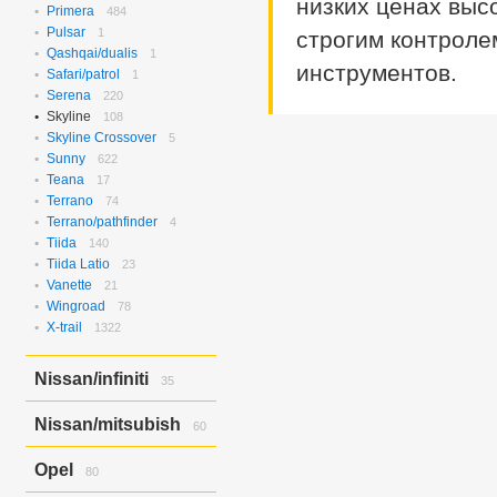
низких ценах выс
Verisa/demio
Primera
484
8
Pulsar
1
строгим контроле
Qashqai/dualis
1
инструментов.
Safari/patrol
1
Serena
220
Skyline
108
Skyline Crossover
5
Sunny
622
Teana
17
Terrano
74
Terrano/pathfinder
4
Tiida
140
Tiida Latio
23
Vanette
21
Wingroad
78
X-trail
1322
Nissan/infiniti
35
Skyline Crossover/ex37
6
Nissan/mitsubish
60
Skyline/g25
4
Skyline/g35
25
Dayz Roox/ek Space
60
Opel
80