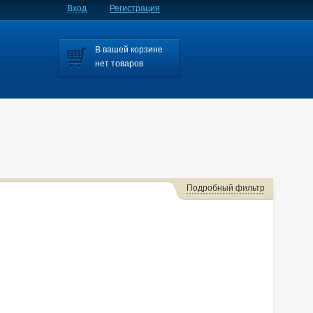
Вход
Регистрация
В вашей корзине
нет товаров
Подробный фильтр
Cube
Dayz Roox
Dualis
Dualis/qashqai
Fuga
Murano
Note
Nv150
Nv150/ad
Nv200
Primera
line Crossover
Sunny
Teana
Terrano
Terrano/pathfinder