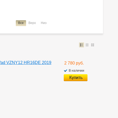
Все
Верх
Низ
0/ad VZNY12 HR16DE 2019
2 780 руб.
В наличии