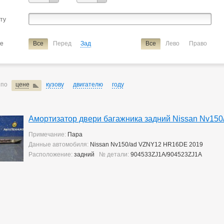
Tiida
Tiida Latio
Vanette
Wingroad
X-trail
сту
ие
амортизатор двери багажника
ие
Все
Перед
Зад
Все
Лево
Право
 по
цене
кузову
двигателю
году
Амортизатор двери багажника задний Nissan Nv15
Примечание:
Пара
Данные автомобиля:
Nissan Nv150/ad VZNY12 HR16DE 2019
Расположение:
задний
№ детали:
904533ZJ1A/904523ZJ1A