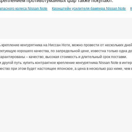
 креплением противотуманных фар также покупают:
пасного колеса Nissan Note
Кронштейн усилителя бампера Nissan Note
 крепление кенгурятника на Ниссан Ноте, можно провести от нескольких дне
ектующую хорошего качества, по запредельной цене, известна только одна д
гарантированы – качество, высокая стоимость и длительный срок поставки.
 другой путь: купить контрактное крепление кенгурятника Nissan Note в инт
чество при этом будет настоящее японское, а цена в несколько раз ниже, че