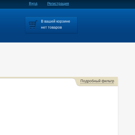
Вход
Регистрация
В вашей корзине
нет товаров
Подробный фильтр
Cube
Dayz Roox
Dualis
Dualis/qashqai
Fuga
Murano
Note
Nv150
Nv150/ad
Nv200
Primera
line Crossover
Sunny
Teana
Terrano
Terrano/pathfinder