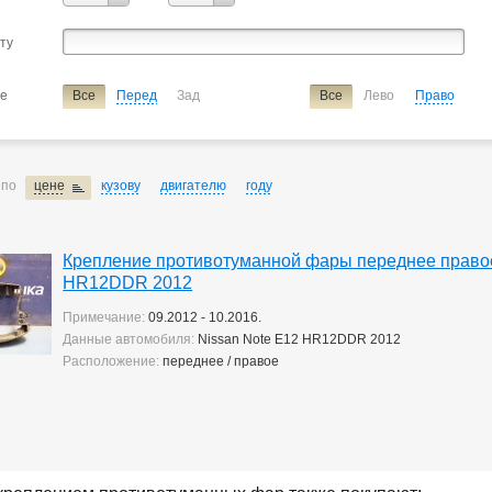
Tiida
Tiida Latio
Vanette
Wingroad
X-trail
сту
ие
крепление противотуманной фары
ие
Все
Перед
Зад
Все
Лево
Право
 по
цене
кузову
двигателю
году
Крепление противотуманной фары переднее правое
HR12DDR 2012
Примечание:
09.2012 - 10.2016.
Данные автомобиля:
Nissan Note E12 HR12DDR 2012
Расположение:
переднее / правое