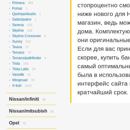
Rvr/asx/outlander
1
Verisa/demio
Primera
483
8
стопроцентно смо
Pulsar
1
ниже нового для 
Qashqai/dualis
1
Safari/patrol
1
магазин, ведь мож
Serena
220
дома. Комплектую
Skyline
108
Skyline Crossover
5
они оригинальные 
Sunny
622
Teana
17
Если для вас при
Terrano
74
скорее, купить ба
Terrano/pathfinder
4
Tiida
140
самый оптимальный
Tiida Latio
24
была в использов
Vanette
21
Wingroad
78
интерфейс сайта 
X-trail
1310
кратчайший срок.
Nissan/infiniti
35
Skyline Crossover/ex37
6
Nissan/mitsubish
60
Skyline/g25
4
Skyline/g35
25
Dayz Roox/ek Space
60
Opel
79