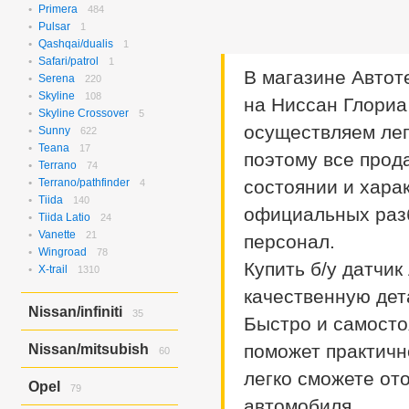
Rvr/asx/outlander
1
Verisa/demio
Primera
484
8
Pulsar
1
Qashqai/dualis
1
Safari/patrol
1
В магазине Автот
Serena
220
Skyline
108
на Ниссан Глориа
Skyline Crossover
5
осуществляем лег
Sunny
622
Teana
17
поэтому все прод
Terrano
74
Terrano/pathfinder
состоянии и хара
4
Tiida
140
официальных раз
Tiida Latio
24
Vanette
21
персонал.
Wingroad
78
Купить б/у датчик
X-trail
1310
качественную дет
Nissan/infiniti
35
Быстро и самосто
Skyline Crossover/ex37
6
поможет практичн
Nissan/mitsubish
60
Skyline/g25
4
Skyline/g35
легко сможете от
25
Dayz Roox/ek Space
60
Opel
79
автомобиля.