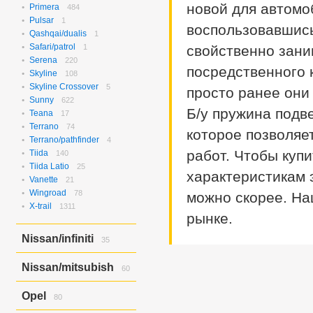
Rvr/asx/outlander
1
новой для автомоб
Verisa/demio
Primera
484
8
Pulsar
1
воспользовавшись
Qashqai/dualis
1
Safari/patrol
1
свойственно зани
Serena
220
посредственного 
Skyline
108
Skyline Crossover
5
просто ранее они
Sunny
622
Б/у пружина подве
Teana
17
Terrano
74
которое позволяе
Terrano/pathfinder
4
работ. Чтобы куп
Tiida
140
Tiida Latio
25
характеристикам э
Vanette
21
Wingroad
78
можно скорее. На
X-trail
1311
рынке.
Nissan/infiniti
35
Skyline Crossover/ex37
6
Nissan/mitsubish
60
Skyline/g25
4
Skyline/g35
25
Dayz Roox/ek Space
60
Opel
80