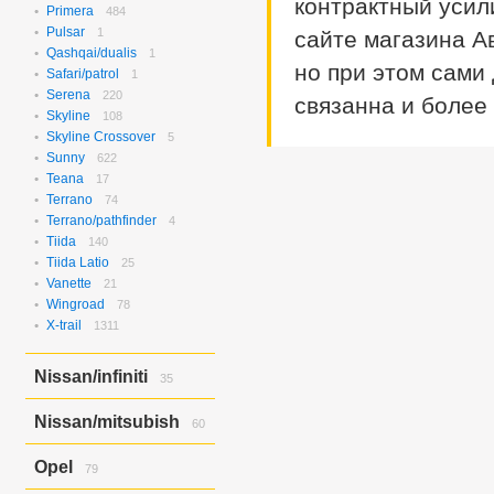
контрактный усил
Rvr/asx/outlander
1
Verisa/demio
Primera
484
8
Pulsar
1
сайте магазина А
Qashqai/dualis
1
но при этом сами
Safari/patrol
1
Serena
220
связанна и более 
Skyline
108
Skyline Crossover
5
Sunny
622
Teana
17
Terrano
74
Terrano/pathfinder
4
Tiida
140
Tiida Latio
25
Vanette
21
Wingroad
78
X-trail
1311
Nissan/infiniti
35
Skyline Crossover/ex37
6
Nissan/mitsubish
60
Skyline/g25
4
Skyline/g35
25
Dayz Roox/ek Space
60
Opel
79