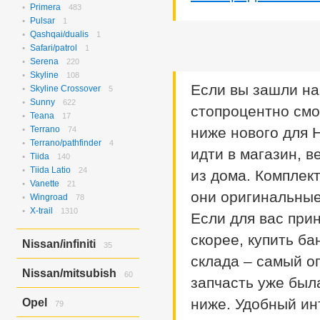
Rvr/asx/outlander
1
Verisa/demio
Primera
483
8
Pulsar
1
Qashqai/dualis
1
Safari/patrol
1
Serena
220
Skyline
108
Если вы зашли на
Skyline Crossover
5
Sunny
622
стопроцентно смо
Teana
17
Terrano
ниже нового для 
74
Terrano/pathfinder
4
идти в магазин, в
Tiida
140
Tiida Latio
24
из дома. Комплек
Vanette
21
они оригинальные 
Wingroad
78
X-trail
1310
Если для вас при
скорее, купить ба
Nissan/infiniti
35
склада – самый оп
Skyline Crossover/ex37
6
Nissan/mitsubish
60
Skyline/g25
запчасть уже был
4
Skyline/g35
25
Dayz Roox/ek Space
60
ниже. Удобный ин
Opel
79