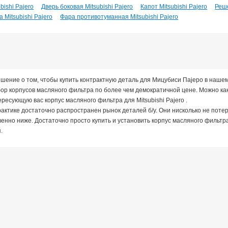
bishi Pajero
Дверь боковая Mitsubishi Pajero
Капот Mitsubishi Pajero
Реше
 Mitsubishi Pajero
Фара противотуманная Mitsubishi Pajero
шение о том, чтобы купить контрактную деталь для Мицубиси Паjеро в нашем
ор корпусов масляного фильтра по более чем демократичной цене. Можно как
ересующую вас корпус масляного фильтра для Mitsubishi Pajero .
актике достаточно распространен рынок деталей б/у. Они нисколько не потер
енно ниже. Достаточно просто купить и установить корпус масляного фильтр
.