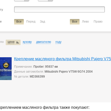
ие
крепление масляного фильтра
сту
ие
Все
Перед
Зад
Все
Лево
Право
 по
цене
кузову
двигателю
году
Крепление масляного фильтра Mitsubishi Pajero V
Примечание:
Пробег: 95937 км
Данные автомобиля:
Mitsubishi Pajero V75W 6G74 2004
№ детали:
MD366399
креплением масляного фильтра также покупают: