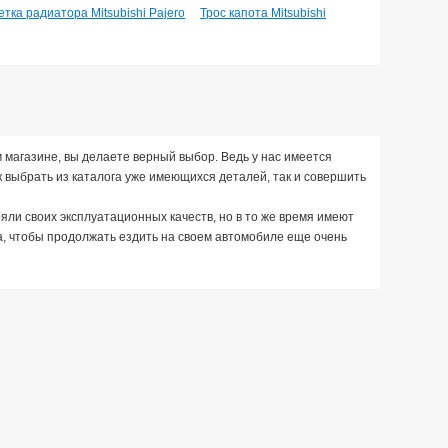
тка радиатора Mitsubishi Pajero
Трос капота Mitsubishi
 магазине, вы делаете верный выбор. Ведь у нас имеется
 выбрать из каталога уже имеющихся деталей, так и совершить
яли своих эксплуатационных качеств, но в то же время имеют
а, чтобы продолжать ездить на своем автомобиле еще очень