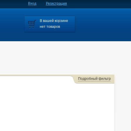
Вход
Регистрация
В вашей корзине
нет товаров
Подробный фильтр
Dingo
Dion
Ek Space
Ek Wagon
Galant
cer X
Lancer X /galant Fortis
Lancer X, Galant Fortis
ini
Rvr
Rvr/asx
Rvr/asx/outlander