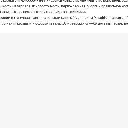
ю раздаточную коробку для Мицубиси Ланкер можно купить по цене производ
чность материала, износостойкость, первоклассная сборка и правильное кол
ю качества и снижает вероятность брака к минимуму.
ляем возможность автовладельцам купить б/у запчасти Mitsubishi Lancer за 
ро найти раздатку и оформить заказ. А курьерская служба доставит товар по