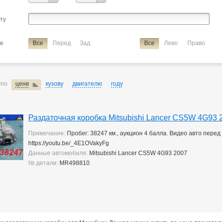
ие
раздаточная коробка
сту
ие
Все
Перед
Зад
Все
Лево
Право
 по
цене
кузову
двигателю
году
Раздаточная коробка Mitsubishi Lancer CS5W 4G93 
Примечание:
Пробег: 38247 км., аукцион 4 балла. Видео авто пере
https://youtu.be/_4E1OVakyFg
Данные автомобиля:
Mitsubishi Lancer CS5W 4G93 2007
№ детали:
MR498810