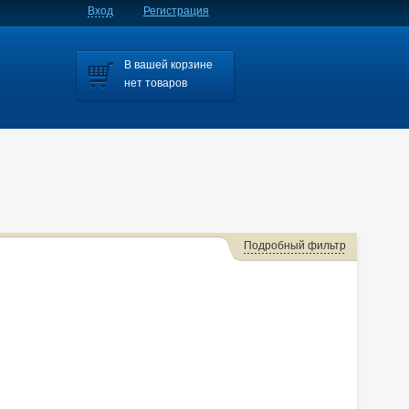
Вход
Регистрация
В вашей корзине
нет товаров
Подробный фильтр
Dingo
Dion
Ek Space
Ek Wagon
Galant
cer X
Lancer X /galant Fortis
Lancer X, Galant Fortis
ini
Rvr
Rvr/asx
Rvr/asx/outlander