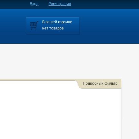
Вход
Регистрация
В вашей корзине
нет товаров
Подробный фильтр
ss
V-class