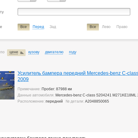
сту
ие
Все
Перед
Зад
Все
Лево
Право
 по
цене
кузову
двигателю
году
Усилитель бампера передний Mercedes-benz C-cla
2009
Примечание:
Пробег: 87988 км
Данные автомобиля:
Mercedes-benz C-class S204241 M271KE18ML 
Расположение:
передний
№ детали:
A2048850065