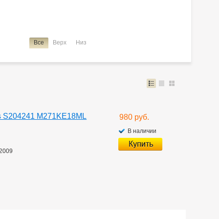
Все
Верх
Низ
ss S204241 M271KE18ML
980 руб.
В наличии
2009