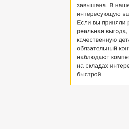
Corolla Fielder
405
завышена. В наше
Corolla Rumion
1
интересующую вас
Corolla Runx
21
Corolla Runx/allex
60
Если вы приняли р
Corolla Spacio
156
Corolla/corolla
реальная выгода,
Runx/allex
1
качественную дет
Corona
8
Corona Premio
148
обязательный кон
Corsa
132
Cresta
наблюдают компе
5
Duet
2
на складах интер
Estima
2
Harrier
34
быстрой.
Hilux Surf
34
Ipsum
7
Ist
221
Kluger V
36
Lite Ace
171
Lite Ace Noah
22
Lite Ace Noah/town Ace
Noah
36
Lite Ace/town Ace
1
Marino
4