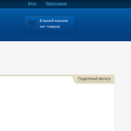
Вход
Регистрация
В вашей корзине
нет товаров
Подробный фильтр
Мазда 6 Mps
Axela
Axela/mazda3
Axela/mazda6
Bongo
Familia S-wagon
Familia/familia S-wagon
Mazda2
Mazda3
,cx-5.axela
Millenia
MPV
Premacy
Tribute
Verisa