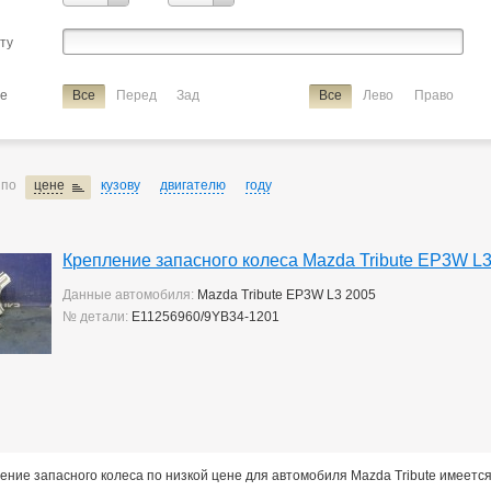
Verisa/demio
сту
ие
крепление запасного колеса
ие
Все
Перед
Зад
Все
Лево
Право
 по
цене
кузову
двигателю
году
Крепление запасного колеса Mazda Tribute EP3W L
Данные автомобиля:
Mazda Tribute EP3W L3 2005
№ детали:
E11256960/9YB34-1201
ение запасного колеса по низкой цене для автомобиля Mazda Tribute имеетс