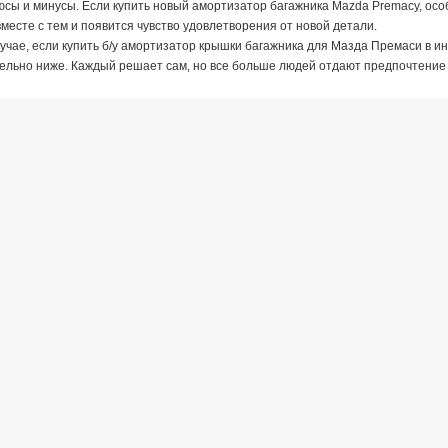
юсы и минусы. Если купить новый амортизатор багажника Mazda Premacy, ос
вместе с тем и появится чувство удовлетворения от новой детали.
учае, если купить б/у амортизатор крышки багажника для Мазда Премаси в ин
тельно ниже. Каждый решает сам, но все больше людей отдают предпочтение 