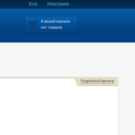
Вход
Регистрация
В вашей корзине
нет товаров
Подробный фильтр
Мазда 6 Mps
Axela
Axela/mazda3
Axela/mazda6
Bongo
Familia S-wagon
Familia/familia S-wagon
Mazda2
Mazda3
,cx-5.axela
Millenia
MPV
Premacy
Tribute
Verisa