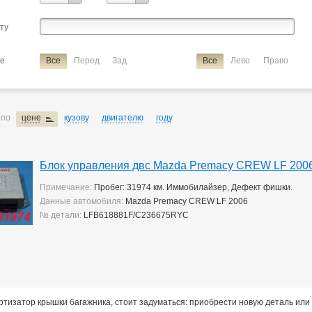
Verisa/demio
сту
ие
блок управления двс
ие
Все
Перед
Зад
Все
Лево
Право
 по
цене
кузову
двигателю
году
Блок управления двс Mazda Premacy CREW LF 200
Примечание:
Пробег: 31974 км. Иммобилайзер, Дефект фишки.
Данные автомобиля:
Mazda Premacy CREW LF 2006
№ детали:
LFB618881F/C236675RYC
тизатор крышки багажника, стоит задуматься: приобрести новую деталь или 