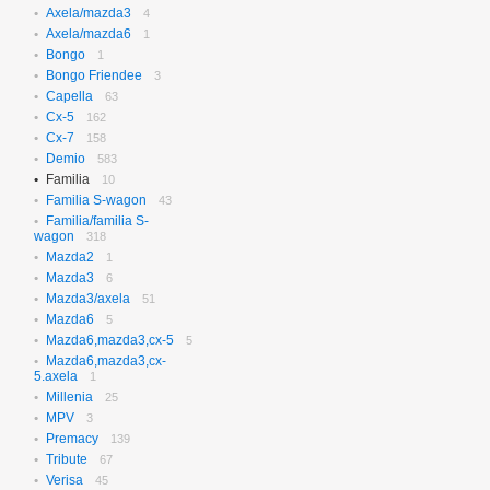
Axela/mazda3
N-box
4
656
Axela/mazda6
N-box Custom
1
27
Bongo
N-wgn
1
621
Bongo Friendee
N-wgn Custom
3
17
Capella
Odyssey
63
313
Cx-5
Orthia
162
4
Cx-7
Partner
158
10
Demio
Prelude
583
3
Familia
Saber
10
3
Familia S-wagon
Step Wagon
43
729
Familia/familia S-
Stream
364
wagon
318
Torneo
234
Mazda2
1
Torneo/accord
70
Mazda3
6
Vezel
115
Mazda3/axela
51
Z
2
Mazda6
5
Mazda6,mazda3,cx-5
5
Mazda6,mazda3,cx-
5.axela
1
Millenia
25
MPV
3
Premacy
139
Tribute
67
Verisa
45