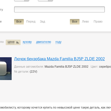
Verisa/demio
сту
ие
лючок бензобака
ие
Все
Перед
Зад
Все
Лево
Право
 по
цене
кузову
двигателю
году
Лючок бензобака Mazda Familia BJ5P ZLDE 2002
Данные автомобиля:
Mazda Familia BJ5P ZLDE 2002
Цвет:
серебр
№ детали:
(22V)
мобилисту, которому хочется купить по невысокой цене такую деталь, как лю