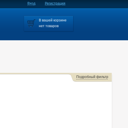
Вход
Регистрация
В вашей корзине
нет товаров
Подробный фильтр
Мазда 6 Mps
Axela
Axela/mazda3
Axela/mazda6
Bongo
Familia S-wagon
Familia/familia S-wagon
Mazda2
Mazda3
,cx-5.axela
Millenia
MPV
Premacy
Tribute
Verisa